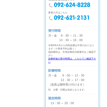
業者の方はこちら
月～金
8：30
～
11：30
13：30
～
16：00
令和8年4月から内科診療は午前のみとなり
ます（※再来予約は除く）
他診療科は、外来診療担当医案内をご確認下
さい
診療科毎の受付時間は、こちらでご確認下さ
い
月～金
9：00
～
12：30
13：30
～
17：00
（急患は随時受け付けます）
尚、土曜・日曜は休診となります。
13：30
～
20：00