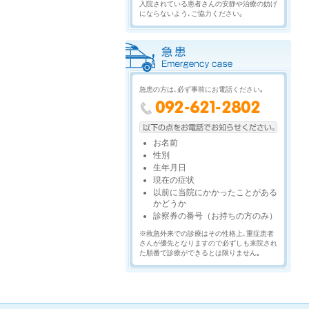
入院されている患者さんの安静や治療の妨げ
にならないよう､ご協力ください｡
急患の方は､必ず事前にお電話ください｡
お名前
性別
生年月日
現在の症状
以前に当院にかかったことがある
かどうか
診察券の番号（お持ちの方のみ）
※救急外来での診療はその性格上､重症患者
さんが優先となりますので必ずしも来院され
た順番で診療ができるとは限りません｡