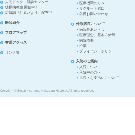
人間ドック・健診センター
医療機関の方へ
糖尿病教室 開催中！
リクルート窓口
広報誌『仲原だより』配布中！
各種お問い合わせ
医師紹介
仲原病院について
病院長あいさつ
フロアマップ
医療理念、基本方針等
病院概要
交通アクセス
沿革
プライバシーポリシー
リンク集
入院のご案内
入院について
入院中の方へ
退院・お支払いについて
Copyright © Social Insurance Nakabaru Hospital. All rights reserved.