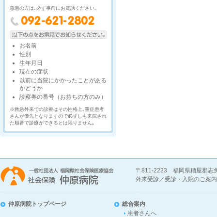
急患の方は､必ず事前にお電話ください｡
お名前
性別
生年月日
現在の症状
以前に当院にかかったことがある
かどうか
診察券の番号（お持ちの方のみ）
※救急外来での診療はその性格上､重症患者
さんが優先となりますので必ずしも来院され
た順番で診療ができるとは限りません｡
〒811-2233 福岡県糟屋郡
外来受診／受診・入院のご案内／お問い合
仲原病院トップページ
総合案内
患者さんへ