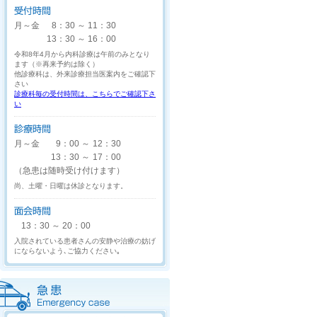
月～金
8：30
～
11：30
13：30
～
16：00
令和8年4月から内科診療は午前のみとなり
ます（※再来予約は除く）
他診療科は、外来診療担当医案内をご確認下
さい
診療科毎の受付時間は、こちらでご確認下さ
い
月～金
9：00
～
12：30
13：30
～
17：00
（急患は随時受け付けます）
尚、土曜・日曜は休診となります。
13：30
～
20：00
入院されている患者さんの安静や治療の妨げ
にならないよう､ご協力ください｡