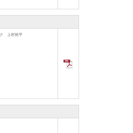
ク 上村裕平