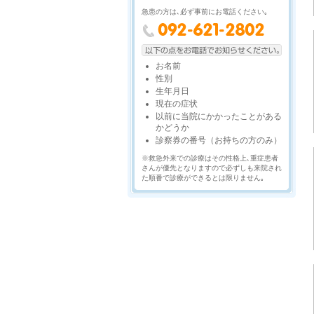
急患の方は､必ず事前にお電話ください｡
お名前
性別
生年月日
現在の症状
以前に当院にかかったことがある
かどうか
診察券の番号（お持ちの方のみ）
※救急外来での診療はその性格上､重症患者
さんが優先となりますので必ずしも来院され
た順番で診療ができるとは限りません｡