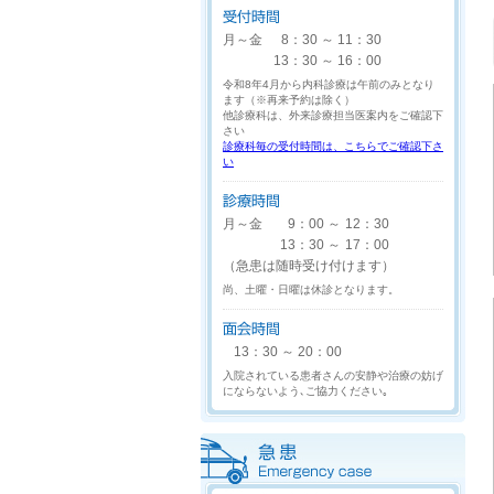
月～金
8：30
～
11：30
13：30
～
16：00
令和8年4月から内科診療は午前のみとなり
ます（※再来予約は除く）
他診療科は、外来診療担当医案内をご確認下
さい
診療科毎の受付時間は、こちらでご確認下さ
い
月～金
9：00
～
12：30
13：30
～
17：00
（急患は随時受け付けます）
尚、土曜・日曜は休診となります。
13：30
～
20：00
入院されている患者さんの安静や治療の妨げ
にならないよう､ご協力ください｡