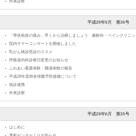
外来診察
平成28年9月 第36号
「帯状疱疹の痛み」早くから治療しましょう 麻酔科・ペインクリニッ
院内サマーコンサートを開催しました
乳がん検診受診のススメ
呼吸器内科診療日変更のお知らせ
ふれあい看護体験・職場体験の報告
平成28年度肺炎球菌予防接種について
病診連携
外来診察
平成28年6月 第35号
はじめに
透析センターよりお知らせ